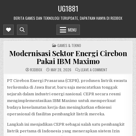
Skip
UG1881
to
content
BERITA GAMES DAN TEKNOLOGI TERUPDATE, DAPATKAN HANYA DI REDBOX
MENU
POSTED
GAMES & TEKNO
IN
Modernisasi Sektor Energi Cirebon
Pakai IBM Maximo
ON
R3DB0X
MAY 28, 2026
LEAVE A COMMENT
MODERNISASI
SEKTOR
ENERGI
PT Cirebon Energi Prasarana (CEPR), produsen listrik swasta
CIREBON
terkemuka di Jawa Barat, baru saja mencatatkan tonggak
PAKAI
IBM
sejarah dalam industri energi nasional. CEPR secara resmi
MAXIMO
mengimplementasikan IBM Maximo untuk memperkuat
budaya keselamatan kerja dan meningkatkan efisiensi
operasional di fasilitas pembangkit listrik mereka.
Langkah ini menjadikan CEPR sebagai salah satu pembangkit
listrik pertama di Indonesia yang menerapkan sistem Izin