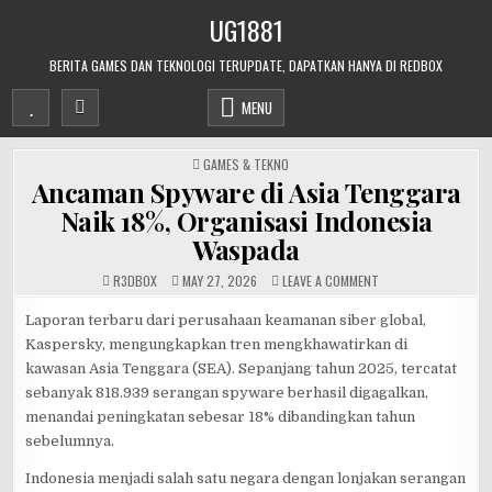
Skip
UG1881
to
content
BERITA GAMES DAN TEKNOLOGI TERUPDATE, DAPATKAN HANYA DI REDBOX
MENU
POSTED
GAMES & TEKNO
IN
Ancaman Spyware di Asia Tenggara
Naik 18%, Organisasi Indonesia
Waspada
ON
R3DB0X
MAY 27, 2026
LEAVE A COMMENT
ANCAMAN
SPYWARE
DI
Laporan terbaru dari perusahaan keamanan siber global,
ASIA
Kaspersky, mengungkapkan tren mengkhawatirkan di
TENGGARA
NAIK
kawasan Asia Tenggara (SEA). Sepanjang tahun 2025, tercatat
18%,
ORGANISASI
sebanyak 818.939 serangan spyware berhasil digagalkan,
INDONESIA
WASPADA
menandai peningkatan sebesar 18% dibandingkan tahun
sebelumnya.
Indonesia menjadi salah satu negara dengan lonjakan serangan