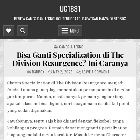
Skip
UG1881
to
content
BERITA GAMES DAN TEKNOLOGI TERUPDATE, DAPATKAN HANYA DI REDBOX
MENU
POSTED
GAMES & TEKNO
IN
Bisa Ganti Specialization di The
Division Resurgence? Ini Caranya
ON
R3DB0X
MAY 2, 2026
LEAVE A COMMENT
BISA
GANTI
SPECIALIZATION
Sistem Specialization di The Division Resurgence menjadi
DI
fondasi utama gameplay, menentukan peran pemain di medan
THE
DIVISION
pertempuran. Namun, masih banyak pemain yang bertanya
RESURGENCE?
INI
apakah class ini bisa diganti, serta bagaimana nasib skill point
CARANYA
yang sudah digunakan.
Jawabannya, tentu saja bisa diganti dengan fleksibel, tanpa
kehilangan progres. Pemain dapat mengganti Specialization
langsung melalui menu karakter. Masuk ke menu Character,