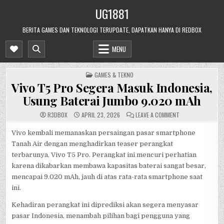
Skip
UG1881
to
content
BERITA GAMES DAN TEKNOLOGI TERUPDATE, DAPATKAN HANYA DI REDBOX
MENU
POSTED
GAMES & TEKNO
IN
Vivo T5 Pro Segera Masuk Indonesia,
Usung Baterai Jumbo 9.020 mAh
ON
R3DB0X
APRIL 23, 2026
LEAVE A COMMENT
VIVO
T5
PRO
Vivo kembali memanaskan persaingan pasar smartphone
SEGERA
Tanah Air dengan menghadirkan teaser perangkat
MASUK
INDONESIA,
terbarunya, Vivo T5 Pro. Perangkat ini mencuri perhatian
USUNG
BATERAI
karena dikabarkan membawa kapasitas baterai sangat besar,
JUMBO
9.020
mencapai 9.020 mAh, jauh di atas rata-rata smartphone saat
MAH
ini.
Kehadiran perangkat ini diprediksi akan segera menyasar
pasar Indonesia, menambah pilihan bagi pengguna yang