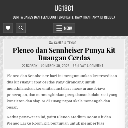
Skip
UG1881
to
content
BERITA GAMES DAN TEKNOLOGI TERUPDATE, DAPATKAN HANYA DI REDBOX
MENU
POSTED
GAMES & TEKNO
IN
Pleneo dan Sennheiser Punya Kit
Ruangan Cerdas
ON
R3DB0X
MARCH 30, 2026
LEAVE A COMMENT
PLENEO
DAN
SENNHEISER
Pleneo dan Sennheiser hari ini mengumumkan ketersediaan
PUNYA
dua kit ruang rapat cerdas yang dirancang untuk
KIT
RUANGAN
menghilangkan kerumitan instalasi, mengurangi biaya
CERDAS
penerapan, dan memungkinkan pengalaman kolaborasi yang
konsisten dan siap AI di ruang rapat skala menengah dan
besar.
Kedua penawaran ini, yaitu Pleneo Medium Room Kit dan
Pleneo Large Room Kit, bertujuan untuk memperluas