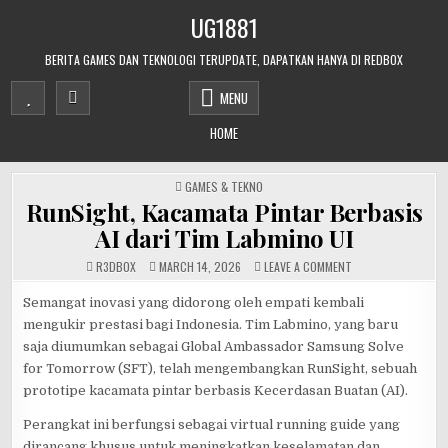
Skip
UG1881
to
content
BERITA GAMES DAN TEKNOLOGI TERUPDATE, DAPATKAN HANYA DI REDBOX
MENU
HOME
POSTED
GAMES & TEKNO
IN
RunSight, Kacamata Pintar Berbasis
AI dari Tim Labmino UI
ON
R3DB0X
MARCH 14, 2026
LEAVE A COMMENT
RUNSIGHT,
KACAMATA
PINTAR
Semangat inovasi yang didorong oleh empati kembali
BERBASIS
mengukir prestasi bagi Indonesia. Tim Labmino, yang baru
AI
DARI
saja diumumkan sebagai Global Ambassador Samsung Solve
TIM
LABMINO
for Tomorrow (SFT), telah mengembangkan RunSight, sebuah
UI
prototipe kacamata pintar berbasis Kecerdasan Buatan (AI).
Perangkat ini berfungsi sebagai virtual running guide yang
dirancang khusus untuk meningkatkan keselamatan dan