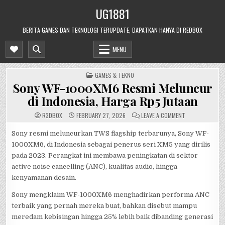
Skip
UG1881
to
content
BERITA GAMES DAN TEKNOLOGI TERUPDATE, DAPATKAN HANYA DI REDBOX
MENU
POSTED
GAMES & TEKNO
IN
Sony WF-1000XM6 Resmi Meluncur
di Indonesia, Harga Rp5 Jutaan
ON
R3DB0X
FEBRUARY 27, 2026
LEAVE A COMMENT
SONY
WF-
1000XM6
Sony resmi meluncurkan TWS flagship terbarunya, Sony WF-
RESMI
1000XM6, di Indonesia sebagai penerus seri XM5 yang dirilis
MELUNCUR
DI
pada 2023. Perangkat ini membawa peningkatan di sektor
INDONESIA,
HARGA
active noise cancelling (ANC), kualitas audio, hingga
RP5
JUTAAN
kenyamanan desain.
Sony mengklaim WF-1000XM6 menghadirkan performa ANC
terbaik yang pernah mereka buat, bahkan disebut mampu
meredam kebisingan hingga 25% lebih baik dibanding generasi