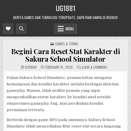
Skip
UG1881
to
content
BERITA GAMES DAN TEKNOLOGI TERUPDATE, DAPATKAN HANYA DI REDBOX
MENU
POSTED
GAMES & TEKNO
IN
Begini Cara Reset Stat Karakter di
Sakura School Simulator
ON
R3DB0X
FEBRUARY 15, 2026
LEAVE A COMMENT
BEGINI
CARA
RESET
Dalam Sakura School Simulator, pemain bebas mengatur
STAT
kemampuan dan kondisi karakter melalui berbagai aktivitas
KARAKTER
DI
gameplay. Namun, tidak sedikit pemain yang ingin
SAKURA
SCHOOL
mengembalikan status karakter ke kondisi awal setelah
SIMULATOR
eksperimen gameplay, bug, atau perubahan kondisi
permainan tertentu.
Berbeda dengan game RPG pada umumnya, Sakura School
Simulator tidak menyediakan fitur reset stat secara langsung.