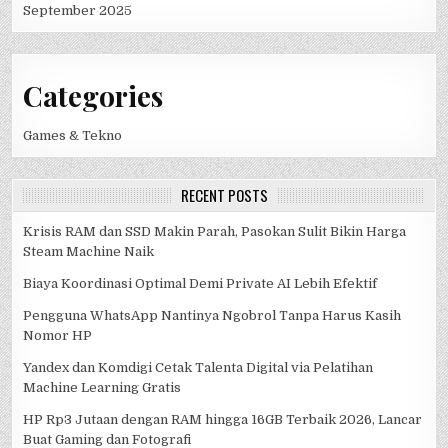
September 2025
Categories
Games & Tekno
RECENT POSTS
Krisis RAM dan SSD Makin Parah, Pasokan Sulit Bikin Harga
Steam Machine Naik
Biaya Koordinasi Optimal Demi Private AI Lebih Efektif
Pengguna WhatsApp Nantinya Ngobrol Tanpa Harus Kasih
Nomor HP
Yandex dan Komdigi Cetak Talenta Digital via Pelatihan
Machine Learning Gratis
HP Rp3 Jutaan dengan RAM hingga 16GB Terbaik 2026, Lancar
Buat Gaming dan Fotografi