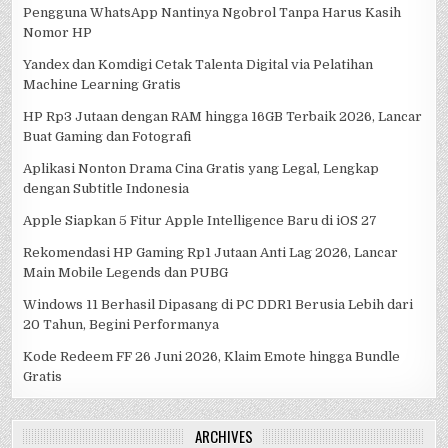
Pengguna WhatsApp Nantinya Ngobrol Tanpa Harus Kasih
Nomor HP
Yandex dan Komdigi Cetak Talenta Digital via Pelatihan
Machine Learning Gratis
HP Rp3 Jutaan dengan RAM hingga 16GB Terbaik 2026, Lancar
Buat Gaming dan Fotografi
Aplikasi Nonton Drama Cina Gratis yang Legal, Lengkap
dengan Subtitle Indonesia
Apple Siapkan 5 Fitur Apple Intelligence Baru di iOS 27
Rekomendasi HP Gaming Rp1 Jutaan Anti Lag 2026, Lancar
Main Mobile Legends dan PUBG
Windows 11 Berhasil Dipasang di PC DDR1 Berusia Lebih dari
20 Tahun, Begini Performanya
Kode Redeem FF 26 Juni 2026, Klaim Emote hingga Bundle
Gratis
ARCHIVES