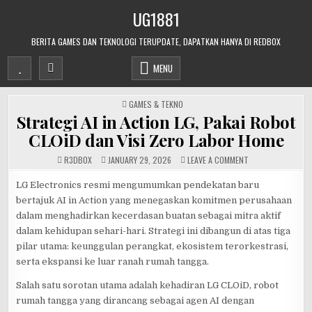
Skip
UG1881
to
content
BERITA GAMES DAN TEKNOLOGI TERUPDATE, DAPATKAN HANYA DI REDBOX
MENU
POSTED
GAMES & TEKNO
IN
Strategi AI in Action LG, Pakai Robot
CLOiD dan Visi Zero Labor Home
ON
R3DB0X
JANUARY 29, 2026
LEAVE A COMMENT
STRATEGI
AI
IN
LG Electronics resmi mengumumkan pendekatan baru
ACTION
bertajuk AI in Action yang menegaskan komitmen perusahaan
LG,
PAKAI
dalam menghadirkan kecerdasan buatan sebagai mitra aktif
ROBOT
CLOID
dalam kehidupan sehari-hari. Strategi ini dibangun di atas tiga
DAN
VISI
pilar utama: keunggulan perangkat, ekosistem terorkestrasi,
ZERO
LABOR
serta ekspansi ke luar ranah rumah tangga.
HOME
Salah satu sorotan utama adalah kehadiran LG CLOiD, robot
rumah tangga yang dirancang sebagai agen AI dengan