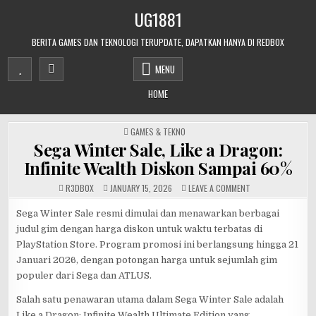
Skip
UG1881
to
content
BERITA GAMES DAN TEKNOLOGI TERUPDATE, DAPATKAN HANYA DI REDBOX
MENU
HOME
POSTED
GAMES & TEKNO
IN
Sega Winter Sale, Like a Dragon:
Infinite Wealth Diskon Sampai 60%
ON
R3DB0X
JANUARY 15, 2026
LEAVE A COMMENT
SEGA
WINTER
SALE,
Sega Winter Sale resmi dimulai dan menawarkan berbagai
LIKE
judul gim dengan harga diskon untuk waktu terbatas di
A
DRAGON:
PlayStation Store. Program promosi ini berlangsung hingga 21
INFINITE
WEALTH
Januari 2026, dengan potongan harga untuk sejumlah gim
DISKON
SAMPAI
populer dari Sega dan ATLUS.
60%
Salah satu penawaran utama dalam Sega Winter Sale adalah
Like a Dragon: Infinite Wealth Ultimate Edition yang