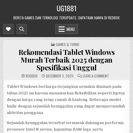
Skip
UG1881
to
content
BERITA GAMES DAN TEKNOLOGI TERUPDATE, DAPATKAN HANYA DI REDBOX
MENU
POSTED
GAMES & TEKNO
IN
Rekomendasi Tablet Windows
Murah Terbaik 2025 dengan
Spesifikasi Unggul
ON
R3DB0X
DECEMBER 3, 2025
LEAVE A COMMENT
REKOMENDASI
TABLET
WINDOWS
Tablet Windows berharga terjangkau semakin diminati pada
MURAH
tahun 2025 ini karena menawarkan fleksibilitas seperti laptop
TERBAIK
2025
dengan harga yang tetap ramah di kantong. Beberapa model
DENGAN
SPESIFIKASI
hadir dengan sejumlah keunggulan yang dapat mempermudah
UNGGUL
aktivitas pengguna.
Sejumlah keunggulan tersebut termasuk dukungan performa
prosesor Intel N series, kapasitas RAM lega, serta