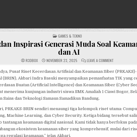
POSTED
GAMES & TEKNO
IN
dan Inspirasi Generasi Muda Soal Keama
dan AI
ON
R3DB0X
NOVEMBER 23, 2025
LEAVE A COMMENT
EDUKASI
DAN
INSPIRASI
adya, Pusat Riset Kecerdasan Artifisial dan Keamanan Siber (PRKAKS)-
GENERASI
al (BRIN), Akbari Indra Basuki menyampaikan pemanfaatan TIK yang c
MUDA
SOAL
dasan Buatan (Artificial Intelligence) dan Keamanan Siber (Cyber Secu
KEAMANAN
SIBER
at menerima kunjungan industri siswa SMK Amaliah 1 Ciawi Bogor, Se
DAN
AI
n Sains dan Teknologi Samaun Samadikun Bandung.
ri, PRKAKS-BRIN sendiri menaungi tiga kelompok riset utama: Compu
g, Machine Learning, dan Cyber Security. Ketiga bidang tersebut sali
tantangan keamanan digital nasional. Kami tidak hanya berfokus pada
mbangun ekosistem keamanan siber yang komprehensif, mulai dari rise
gga regulasi keamanan,” jelas Akbari.