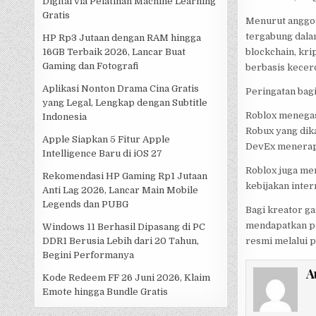
Digital via Pelatihan Machine Learning
Gratis
Menurut anggota
tergabung dala
HP Rp3 Jutaan dengan RAM hingga
blockchain, kri
16GB Terbaik 2026, Lancar Buat
Gaming dan Fotografi
berbasis kecerd
Aplikasi Nonton Drama Cina Gratis
Peringatan bag
yang Legal, Lengkap dengan Subtitle
Roblox menegas
Indonesia
Robux yang dik
Apple Siapkan 5 Fitur Apple
DevEx menerapk
Intelligence Baru di iOS 27
Roblox juga me
Rekomendasi HP Gaming Rp1 Jutaan
kebijakan inter
Anti Lag 2026, Lancar Main Mobile
Legends dan PUBG
Bagi kreator ga
mendapatkan pe
Windows 11 Berhasil Dipasang di PC
resmi melalui p
DDR1 Berusia Lebih dari 20 Tahun,
Begini Performanya
A
Kode Redeem FF 26 Juni 2026, Klaim
Emote hingga Bundle Gratis