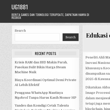
Skip
UG1881
to
content
BERITA GAMES DAN TEKNOLOGI TERUPDATE, DAPATKAN HANYA DI
REDBOX
Search
Edukasi 
Search
RECENT POSTS
Peneliti Ahli M
Krisis RAM dan SSD Makin Parah,
Inovasi Nasion
Pasokan Sulit Bikin Harga Steam
khususnya Kecer
Machine Naik
disampaikan sa
2025 di Kawasa
Biaya Koordinasi Optimal Demi Private
AI Lebih Efektif
Dikatakan Akba
Image Processin
Pengguna WhatsApp Nantinya
Ngobrol Tanpa Harus Kasih Nomor HP
dalam menjawab 
tetapi juga me
Yandex dan Komdigi Cetak Talenta
blockchain, hin