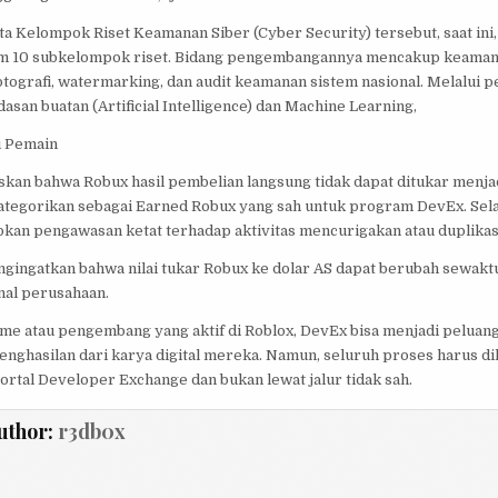
 Kelompok Riset Keamanan Siber (Cyber Security) tersebut, saat ini, 
m 10 subkelompok riset. Bidang pengembangannya mencakup keamana
ptografi, watermarking, dan audit keamanan sistem nasional. Melalui 
asan buatan (Artificial Intelligence) dan Machine Learning,
i Pemain
kan bahwa Robux hasil pembelian langsung tidak dapat ditukar menja
ategorikan sebagai Earned Robux yang sah untuk program DevEx. Selai
an pengawasan ketat terhadap aktivitas mencurigakan atau duplikasi
ngingatkan bahwa nilai tukar Robux ke dolar AS dapat berubah sewakt
nal perusahaan.
me atau pengembang yang aktif di Roblox, DevEx bisa menjadi peluang
nghasilan dari karya digital mereka. Namun, seluruh proses harus di
ortal Developer Exchange dan bukan lewat jalur tidak sah.
uthor:
r3db0x