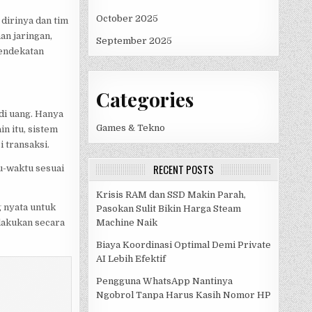
October 2025
dirinya dan tim
n jaringan,
September 2025
pendekatan
Categories
di uang. Hanya
Games & Tekno
n itu, sistem
 transaksi.
RECENT POSTS
u-waktu sesuai
Krisis RAM dan SSD Makin Parah,
 nyata untuk
Pasokan Sulit Bikin Harga Steam
lakukan secara
Machine Naik
Biaya Koordinasi Optimal Demi Private
AI Lebih Efektif
Pengguna WhatsApp Nantinya
Ngobrol Tanpa Harus Kasih Nomor HP