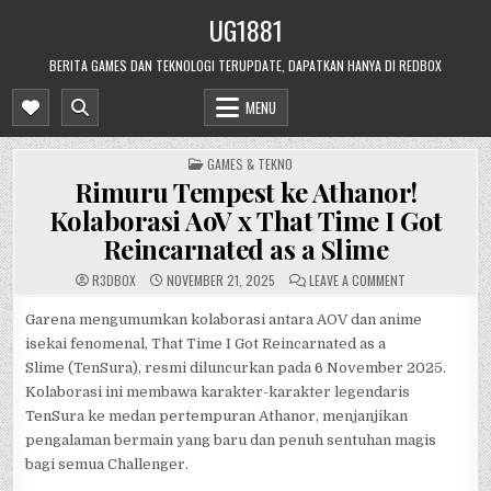
Skip
UG1881
to
content
BERITA GAMES DAN TEKNOLOGI TERUPDATE, DAPATKAN HANYA DI REDBOX
MENU
POSTED
GAMES & TEKNO
IN
Rimuru Tempest ke Athanor!
Kolaborasi AoV x That Time I Got
Reincarnated as a Slime
ON
R3DB0X
NOVEMBER 21, 2025
LEAVE A COMMENT
RIMURU
TEMPEST
KE
Garena mengumumkan kolaborasi antara AOV dan anime
ATHANOR!
isekai fenomenal, That Time I Got Reincarnated as a
KOLABORASI
AOV
Slime (TenSura), resmi diluncurkan pada 6 November 2025.
X
THAT
Kolaborasi ini membawa karakter-karakter legendaris
TIME
I
TenSura ke medan pertempuran Athanor, menjanjikan
GOT
REINCARNATED
pengalaman bermain yang baru dan penuh sentuhan magis
AS
A
bagi semua Challenger.
SLIME