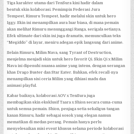
Tiga karakter utama dari TenSura kini hadir dalam
bentuk skin kolaborasi. Pemimpin Federasi Jura
Tempest, Rimuru Tempest, hadir melalui skin untuk hero
Iggy. Skin ini menampilkan aura luar biasa, di mana pemain
akan melihat Rimuru menunggangi Ranga, serigala setianya.
Efek ultimate dari skin ini juga dramatis, memunculkan teks
“Megiddo” di layar, meniru adegan epik langsung dari anime.
Selain Rimuru, Milim Nava, sang Tyrant of Destruction,
menjelma menjadi skin untuk hero favorit Qi. Skin Qi x Milim
Nava ini dipenuhi nuansa anime yang intens, dengan serangan
khas Drago Buster dan Star Eater. Bahkan, efek recall-nya
menampilkan sisi ceria Milim yang dihiasi madu dan
animasi playful.
Kabar baiknya, kolaborasi AOV x TenSura juga
membagikan skin eksklusif Taara x Shion secara cuma-cuma
untuk semua pemain. Shion, penjaga setia sekaligus tangan
kanan Rimuru, hadir sebagai sosok yang elegan namun
mematikan di medan perang. Pemain hanya perlu
menyelesaikan misi event khusus selama periode kolaborasi