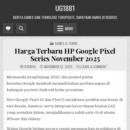
Skip
UG1881
to
content
BERITA GAMES DAN TEKNOLOGI TERUPDATE, DAPATKAN HANYA DI REDBOX
MENU
POSTED
GAMES & TEKNO
IN
Harga Terbaru HP Google Pixel
Series November 2025
ON
R3DB0X
NOVEMBER 13, 2025
LEAVE A COMMENT
HARGA
TERBARU
HP
Memasuki penghujung 2025, lini ponsel pintar
GOOGLE
besutan Google kembali menjadi bahan perbincangan di
PIXEL
SERIES
kalangan pecinta Android kelas premium.
NOVEMBER
2025
Seri Google Pixel 10 dan Pixel 9 membawa pembaruan besar di
sisi desain, kamera, serta integrasi kecerdasan buatan (AI)
yang semakin dalam, menjadikannya salah satu rival utama
iPhone dan Galaxy.
Walau Google belum secara resmi memasarkan produknya di