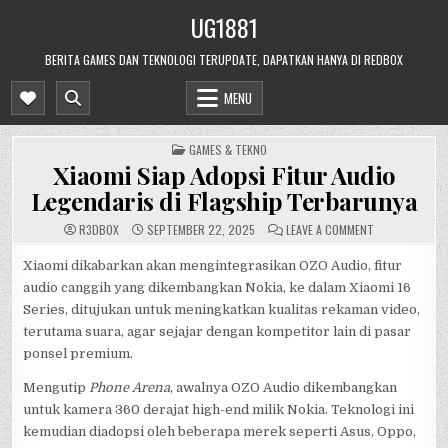
Skip
UG1881
to
content
BERITA GAMES DAN TEKNOLOGI TERUPDATE, DAPATKAN HANYA DI REDBOX
MENU
POSTED
GAMES & TEKNO
IN
Xiaomi Siap Adopsi Fitur Audio
Legendaris di Flagship Terbarunya
ON
R3DB0X
SEPTEMBER 22, 2025
LEAVE A COMMENT
XIAOMI
SIAP
ADOPSI
Xiaomi dikabarkan akan mengintegrasikan OZO Audio, fitur
FITUR
audio canggih yang dikembangkan Nokia, ke dalam Xiaomi 16
AUDIO
LEGENDARIS
Series, ditujukan untuk meningkatkan kualitas rekaman video,
DI
FLAGSHIP
terutama suara, agar sejajar dengan kompetitor lain di pasar
TERBARUNYA
ponsel premium.
Mengutip
Phone Arena
, awalnya OZO Audio dikembangkan
untuk kamera 360 derajat high-end milik Nokia. Teknologi ini
kemudian diadopsi oleh beberapa merek seperti Asus, Oppo,